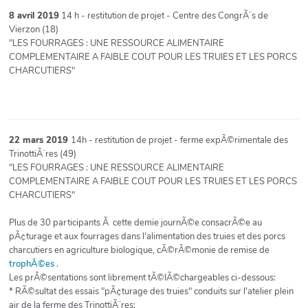
8 avril 2019
14 h - restitution de projet - Centre des CongrÃ¨s de
Vierzon (18)
"LES FOURRAGES : UNE RESSOURCE ALIMENTAIRE
COMPLEMENTAIRE A FAIBLE COUT POUR LES TRUIES ET LES PORCS
CHARCUTIERS"
22 mars 2019
14h - restitution de projet - ferme expÃ©rimentale des
TrinottiÃ¨res (49)
"LES FOURRAGES : UNE RESSOURCE ALIMENTAIRE
COMPLEMENTAIRE A FAIBLE COUT POUR LES TRUIES ET LES PORCS
CHARCUTIERS"
Plus de 30 participants Ã cette demie journÃ©e consacrÃ©e au
pÃ¢turage et aux fourrages dans l'alimentation des truies et des porcs
charcutiers en agriculture biologique, cÃ©rÃ©monie de remise de
trophÃ©es
.
Les prÃ©sentations sont librement tÃ©lÃ©chargeables ci-dessous:
* RÃ©sultat des essais "pÃ¢turage des truies" conduits sur l'atelier plein
air de la ferme des TrinottiÃ¨res: