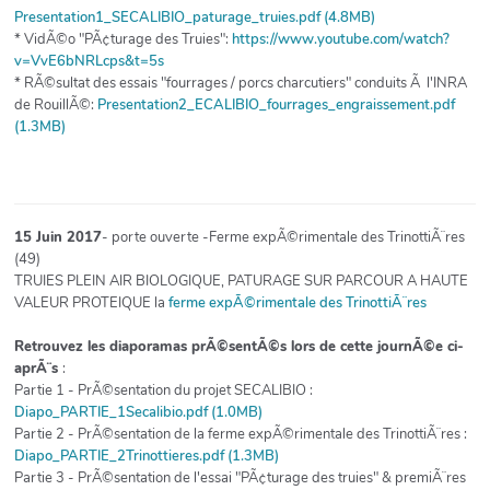
Presentation1_SECALIBIO_paturage_truies.pdf (4.8MB)
* VidÃ©o "PÃ¢turage des Truies":
https://www.youtube.com/watch?
v=VvE6bNRLcps&t=5s
* RÃ©sultat des essais "fourrages / porcs charcutiers" conduits Ã l'INRA
de RouillÃ©:
Presentation2_ECALIBIO_fourrages_engraissement.pdf
(1.3MB)
15 Juin 2017
- porte ouverte -Ferme expÃ©rimentale des TrinottiÃ¨res
(49)
TRUIES PLEIN AIR BIOLOGIQUE, PATURAGE SUR PARCOUR A HAUTE
VALEUR PROTEIQUE la
ferme expÃ©rimentale des TrinottiÃ¨res
Retrouvez les diaporamas prÃ©sentÃ©s lors de cette journÃ©e ci-
aprÃ¨s
:
Partie 1 - PrÃ©sentation du projet SECALIBIO :
Diapo_PARTIE_1Secalibio.pdf (1.0MB)
Partie 2 - PrÃ©sentation de la ferme expÃ©rimentale des TrinottiÃ¨res :
Diapo_PARTIE_2Trinottieres.pdf (1.3MB)
Partie 3 - PrÃ©sentation de l'essai "PÃ¢turage des truies" & premiÃ¨res