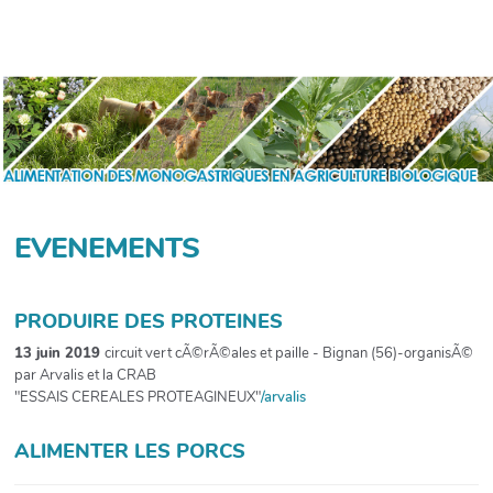
r
c
h
e
r
EVENEMENTS
PRODUIRE DES PROTEINES
13 juin 2019
circuit vert cÃ©rÃ©ales et paille - Bignan (56)-organisÃ©
par Arvalis et la CRAB
"ESSAIS CEREALES PROTEAGINEUX"
/arvalis
ALIMENTER LES PORCS