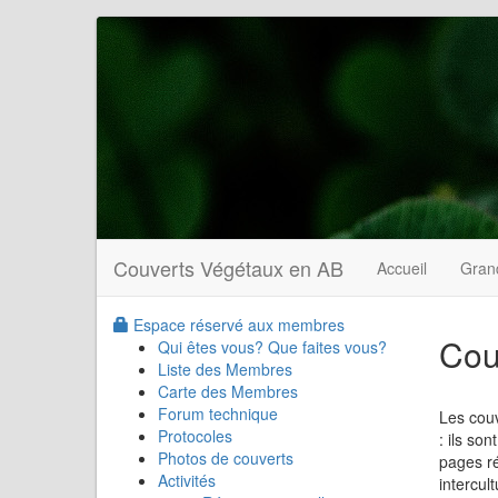
Couverts Végétaux en AB
Accueil
Gran
Espace réservé aux membres
Cou
Qui êtes vous? Que faites vous?
Liste des Membres
Carte des Membres
Forum technique
Les couv
Protocoles
: ils so
Photos de couverts
pages ré
Activités
intercul