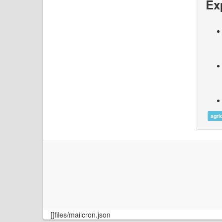
Ex
agri
[]files/mailcron.json