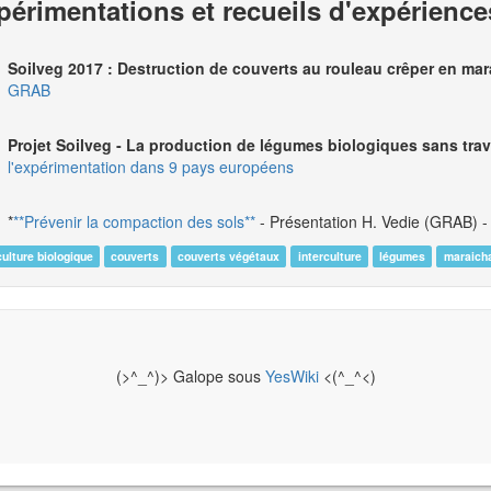
périmentations et recueils d'expérience
Soilveg 2017 : Destruction de couverts au rouleau crêper en ma
GRAB
Projet Soilveg ‐ La production de légumes biologiques sans trav
l'expérimentation dans 9 pays européens
*
**Prévenir la compaction des sols**
- Présentation H. Vedie (GRAB) 
culture biologique
couverts
couverts végétaux
interculture
légumes
maraich
(>^_^)> Galope sous
YesWiki
<(^_^<)