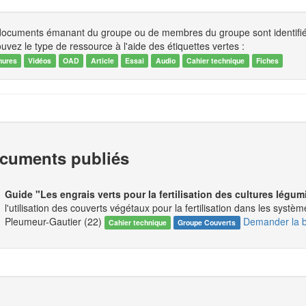
documents émanant du groupe ou de membres du groupe sont identifiés
uvez le type de ressource à l'aide des étiquettes vertes :
hures
Vidéos
OAD
Article
Essai
Audio
Cahier technique
Fiches
cuments publiés
Guide "Les engrais verts pour la fertilisation des cultures légu
l'utilisation des couverts végétaux pour la fertilisation dans les syst
Pleumeur-Gautier (22)
Demander la 
Cahier technique
Groupe Couverts